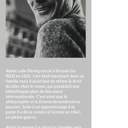
Adam Lude Döring est né à Dresde (ex
RDA) en 1925. L‘art était inexistant dans sa
famille mais il avait tout de même le droit
da‘aller chez le voisin, qui possédait une
bibliotheque plein de literature
interneationale. C‘est ainsi que la
philososphie et le lirisme deviendront sa
passion. Suite à un apprentissage à la
poste il a dû se rendre à l‘armée en 1942,
en pleine guerre.
Après la guerre il a réussi a s‘évader vers