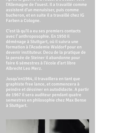
l‘Allemagne de l‘ouest. Il a travaillé comme
assistent d‘un menuisiser, puis comme
bucheron, et en suite il a travaillé chez IG
Farben a Cologne.
C‘est là qu‘il a eu ses premiers contacts
avec l‘ anthroposophie. En 1950 il
déménage à Stuttgart, où il suivra une
formation à l‘Academie Waldorf pour en
devenir instituteur. Decu de la pratique de
la pensée de Steiner il abandonne pour
faire 6 sémestres à l‘école d‘art libre
Albrecht Leo Merz.
Jusqu‘en1964, il travaillera en tant que
graphiste free lance, et commencera à
peindre et déssiner en autodidacte. A partir
de 1967 il sera auditeur pendant quatre
semestres en philosophie chez Max Bense
à Stuttgart.