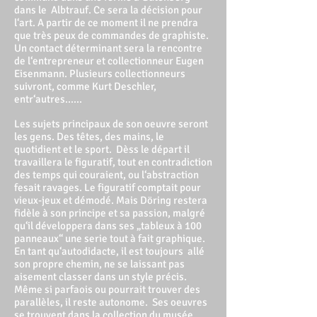
dans le Albtrauf. Ce sera la décision pour
l‘art. A partir de ce moment il ne prendra
que très peux de commandes de graphiste.
Un contact déterminant sera la rencontre
de l‘entrepreneur et collectionneur Eugen
Eisenmann. Plusieurs collectionneurs
suivront, comme Kurt Deschler,
entr‘autres......
Les sujets principaux de son oeuvre seront
les gens. Des têtes, des mains, le
quotidient et le sport. Dèss le départ il
travaillera le figuratif, tout en contradiction
des temps qui couraient, ou l‘abstraction
fesait ravages. Le figuratif comptait pour
vieux-jeux et démodé. Mais Döring restera
fidèle à son principe et sa passion, malgré
qu‘il développera dans ses „tableux à 100
panneaux“ une serie tout à fait graphique.
En tant qu‘autodidacte, il est toujours allé
son propre chemin, ne se laissant pas
aisement classer dans un style précis.
Même si parfaois ou pourrait trouver des
parallèles, il reste autonome. Ses oeuvres
se trouvent dans la collection du musée