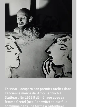
En 1958 il ocupera son premier atelier dans
l‘ancienne mairie de Alt-Sillenbuch à
Stuttgart. En 1962 il déménage avec sa
femme Gretel (née Pannwitz) et leur fille
commune dans une ferme à Gutenberg