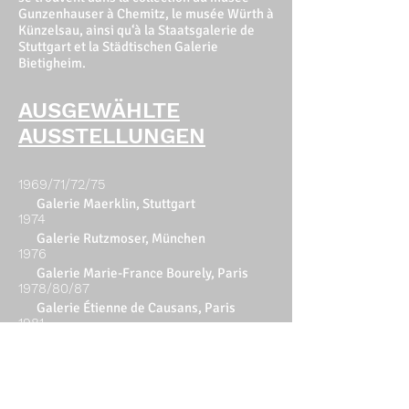
Gunzenhauser à Chemitz, le musée Würth à
Künzelsau, ainsi qu‘à la Staatsgalerie de
Stuttgart et la Städtischen Galerie
Bietigheim.
AUSGEWÄHLTE
AUSSTELLUNGEN
1969/71/72/75
Galerie Maerklin, Stuttgart
1974
Galerie Rutzmoser, München
1976
Galerie Marie-France Bourely, Paris
1978/80/87
Galerie Étienne de Causans, Paris
1981
Kreissparkasse Esslingen /
Galerie Behr, Stuttgart
1982